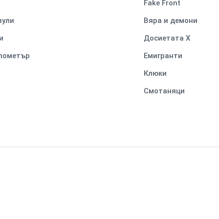
Fake Front
вули
Вяра и демони
и
Досиетата Х
илометър
Емигранти
Клюки
Смотаняци