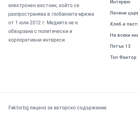
Интервю
електронен вестник, който се
Лачени цър
разпространява в глобалната мрежа
от 1 юли 2012 г. Медията не е
Хляб и паст
обвързана с политически и
На всеки к
корпоративни интереси.
Петък 13
Топ Фактор
Faktor.bg лиценз за авторско съдържание