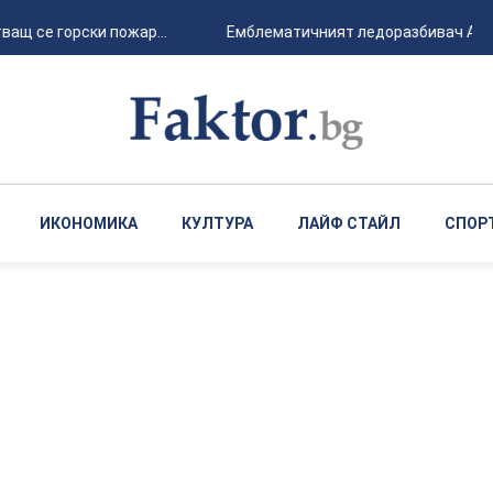
ащ се горски пожар...
Емблематичният ледоразбивач Arctic
ИКОНОМИКА
КУЛТУРА
ЛАЙФ СТАЙЛ
СПОР