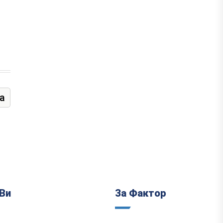
а
Ви
За Фактор