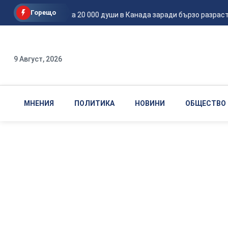
Горещо
Евакуираха 20 000 души в Канада заради бързо разраств
9 Август, 2026
МНЕНИЯ
ПОЛИТИКА
НОВИНИ
ОБЩЕСТВО