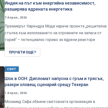
Индия на път към енергийна независимост,
разширява ядрената енергетика
7 Април, 2026
Премиерът Нарендра Моди нарече проекта „решителна
стъпка към използването на огромните ни запаси от
торий“ – потенциално гориво за ядрени реактори
ПРОЧЕТИ ОЩЕ
СВЯТ
Шок в ООН: Дипломат напусна с гръм и трясък,
разкри зловещ сценарий срещу Техеран
1 Април, 2026
Мохамад Сафа обвини световната организация в