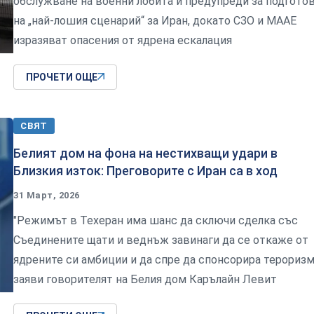
обслужване на военни лобита и предупреди за подгото
на „най-лошия сценарий“ за Иран, докато СЗО и МААЕ
изразяват опасения от ядрена ескалация
ПРОЧЕТИ ОЩЕ
СВЯТ
Белият дом на фона на нестихващи удари в
Близкия изток: Преговорите с Иран са в ход
31 Март, 2026
"Режимът в Техеран има шанс да сключи сделка със
Съединените щати и веднъж завинаги да се откаже от
ядрените си амбиции и да спре да спонсорира тероризма
заяви говорителят на Белия дом Карълайн Левит