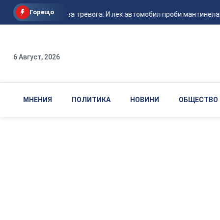
Горещо
Нов сигнал за тревога: И лек автомобил проби мантинелата 
6 Август, 2026
МНЕНИЯ
ПОЛИТИКА
НОВИНИ
ОБЩЕСТВО