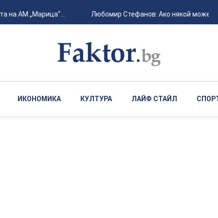
на АМ „Марица“...
Любомир Стефанов: Ако някой може да н
ИКОНОМИКА
КУЛТУРА
ЛАЙФ СТАЙЛ
СПОР