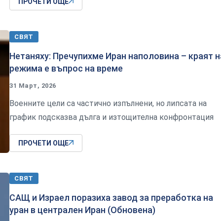
ПРОЧЕТИ ОЩЕ
СВЯТ
Нетаняху: Пречупихме Иран наполовина – краят н
режима е въпрос на време
31 Март, 2026
Военните цели са частично изпълнени, но липсата на
график подсказва дълга и изтощителна конфронтация
ПРОЧЕТИ ОЩЕ
СВЯТ
САЩ и Израел поразиха завод за преработка на
уран в централен Иран (Обновена)