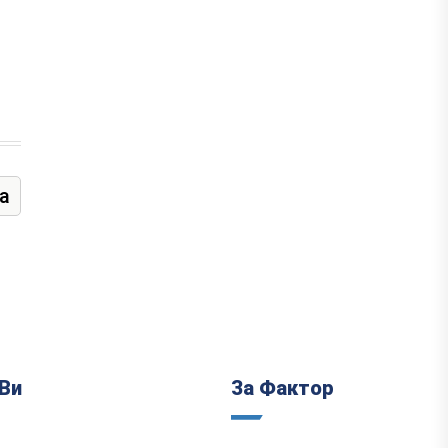
а
Ви
За Фактор