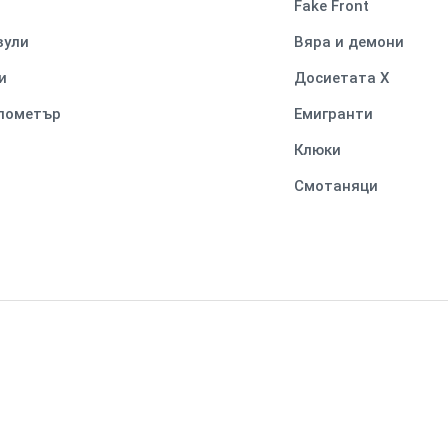
Fake Front
вули
Вяра и демони
и
Досиетата Х
илометър
Емигранти
Клюки
Смотаняци