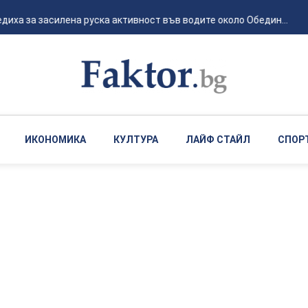
иха за засилена руска активност във водите около Обедин...
ИКОНОМИКА
КУЛТУРА
ЛАЙФ СТАЙЛ
СПОР