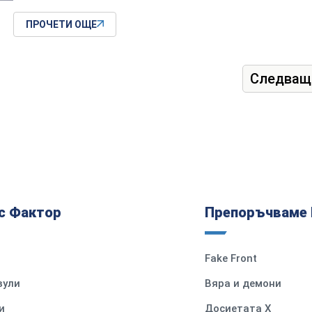
ПРОЧЕТИ ОЩЕ
Следващ
с Фактор
Препоръчваме 
Fake Front
вули
Вяра и демони
и
Досиетата Х