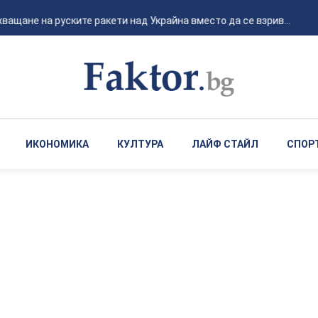
ащане на руските ракети над Украйна вместо да се взрив...
ИКОНОМИКА
КУЛТУРА
ЛАЙФ СТАЙЛ
СПОР