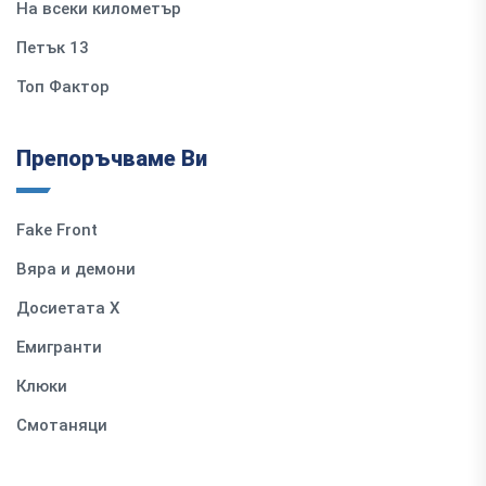
На всеки километър
Петък 13
Топ Фактор
Препоръчваме Ви
Fake Front
Вяра и демони
Досиетата Х
Емигранти
Клюки
Смотаняци