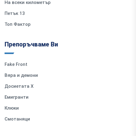
На всеки километър
Петък 13
Топ Фактор
Препоръчваме Ви
Fake Front
Вяра и демони
Досиетата Х
Емигранти
Клюки
Смотаняци