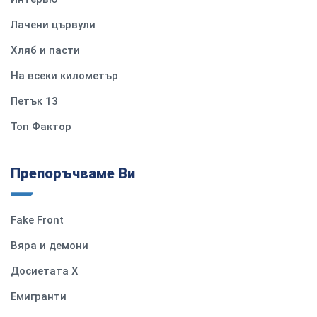
Лачени цървули
Хляб и пасти
На всеки километър
Петък 13
Топ Фактор
Препоръчваме Ви
Fake Front
Вяра и демони
Досиетата Х
Емигранти