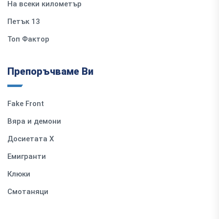
На всеки километър
Петък 13
Топ Фактор
Препоръчваме Ви
Fake Front
Вяра и демони
Досиетата Х
Емигранти
Клюки
Смотаняци