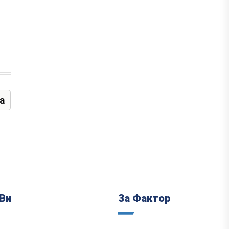
а
Ви
За Фактор