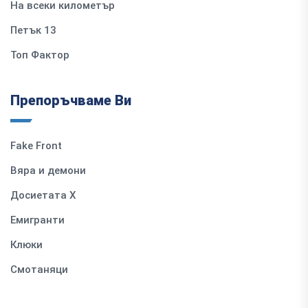
На всеки километър
Петък 13
Топ Фактор
Препоръчваме Ви
Fake Front
Вяра и демони
Досиетата Х
Емигранти
Клюки
Смотаняци