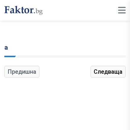
а
Предишна
Следваща