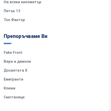
На всеки километър
Петък 13
Топ Фактор
Препоръчваме Ви
Fake Front
Вяра и демони
Досиетата Х
Емигранти
Клюки
Смотаняци