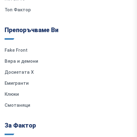
Топ Фактор
Препоръчваме Ви
Fake Front
Вяра и демони
Досиетата Х
Емигранти
Клюки
Смотаняци
За Фактор