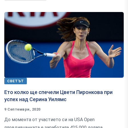
СВЕТЪТ
Ето колко ще спечели Цвети Пиронкова при
успех над Серина Уилямс
9 Септември, 2020
До момента от участието си на USA Open
пловдивчанката е заработила 425 000 долара