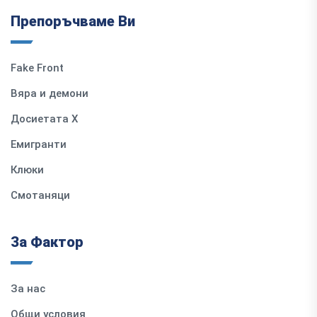
Препоръчваме Ви
Fake Front
Вяра и демони
Досиетата Х
Емигранти
Клюки
Смотаняци
За Фактор
За нас
Общи условия