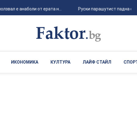
лзвал е анаболи от ерата н...
Руски парашутист падна от 6
ИКОНОМИКА
КУЛТУРА
ЛАЙФ СТАЙЛ
СПОР