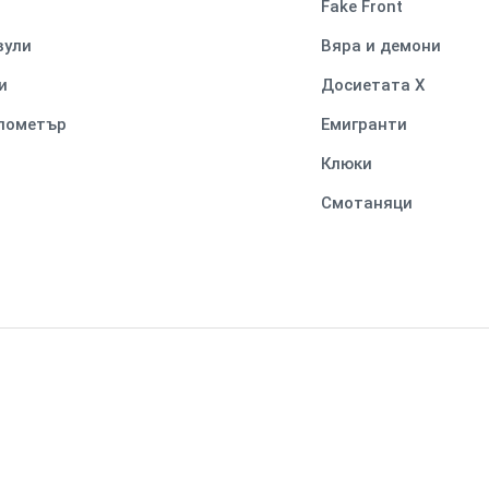
Fake Front
вули
Вяра и демони
и
Досиетата Х
илометър
Емигранти
Клюки
Смотаняци