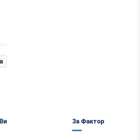
а
Ви
За Фактор