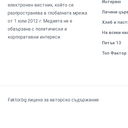
Интервю
електронен вестник, който се
Лачени цър
разпространява в глобалната мрежа
от 1 юли 2012 г. Медията не е
Хляб и паст
обвързана с политически и
На всеки к
корпоративни интереси.
Петък 13
Топ Фактор
Faktor.bg лиценз за авторско съдържание