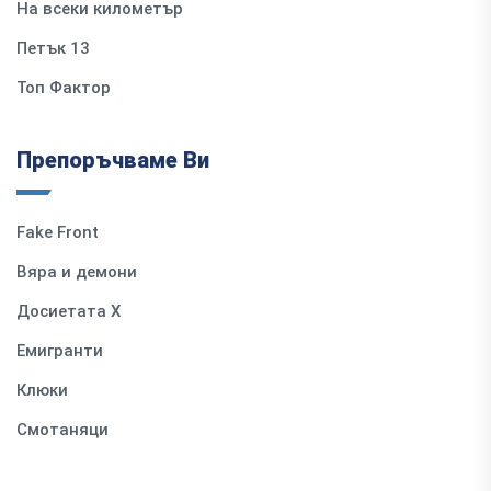
На всеки километър
Петък 13
Топ Фактор
Препоръчваме Ви
Fake Front
Вяра и демони
Досиетата Х
Емигранти
Клюки
Смотаняци