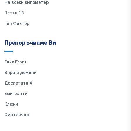
На всеки километър
Петък 13
Топ Фактор
Препоръчваме Ви
Fake Front
Вяра и демони
Досиетата Х
Емигранти
Клюки
Смотаняци