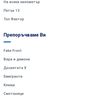
На всеки километър
Петък 13
Топ Фактор
Препоръчваме Ви
Fake Front
Вяра и демони
Досиетата Х
Емигранти
Клюки
Смотаняци