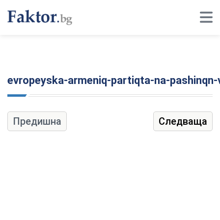
evropeyska-armeniq-partiqta-na-pashinqn-
Предишна
Следваща