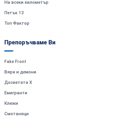
На всеки километър
Петък 13
Топ Фактор
Препоръчваме Ви
Fake Front
Вяра и демони
Досиетата Х
Емигранти
Клюки
Смотаняци