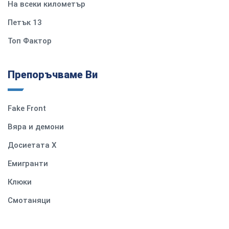
На всеки километър
Петък 13
Топ Фактор
Препоръчваме Ви
Fake Front
Вяра и демони
Досиетата Х
Емигранти
Клюки
Смотаняци