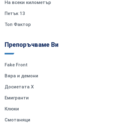
На всеки километър
Петък 13
Топ Фактор
Препоръчваме Ви
Fake Front
Вяра и демони
Досиетата Х
Емигранти
Клюки
Смотаняци