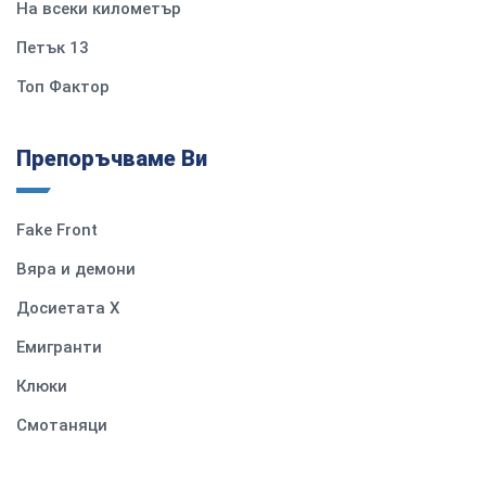
На всеки километър
Петък 13
Топ Фактор
Препоръчваме Ви
Fake Front
Вяра и демони
Досиетата Х
Емигранти
Клюки
Смотаняци