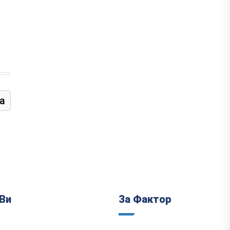
а
Ви
За Фактор