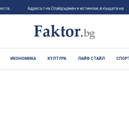
ста...
Адресът на Спайдърмен е истински, в къщата наисти
ИКОНОМИКА
КУЛТУРА
ЛАЙФ СТАЙЛ
СПОР