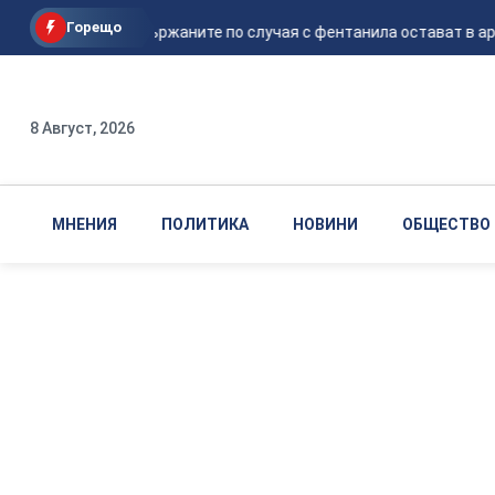
Горещо
Петима от задържаните по случая с фентанила остават в аре
8 Август, 2026
МНЕНИЯ
ПОЛИТИКА
НОВИНИ
ОБЩЕСТВО