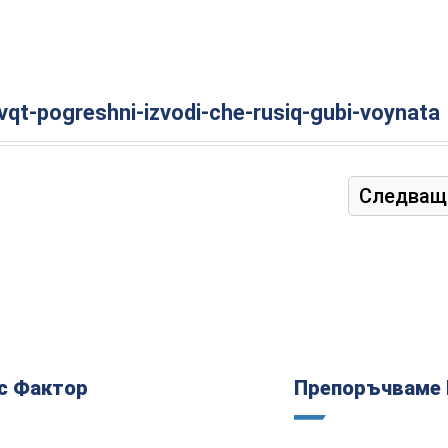
avqt-pogreshni-izvodi-che-rusiq-gubi-voynata
Следващ
с Фактор
Препоръчваме 