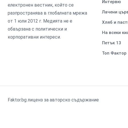
Интервю
електронен вестник, който се
Лачени цър
разпространява в глобалната мрежа
от 1 юли 2012 г. Медията не е
Хляб и паст
обвързана с политически и
На всеки к
корпоративни интереси.
Петък 13
Топ Фактор
Faktor.bg лиценз за авторско съдържание