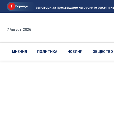
Горещо
Шикорски заговори за прехващане на руските ракети над
7 Август, 2026
МНЕНИЯ
ПОЛИТИКА
НОВИНИ
ОБЩЕСТВО