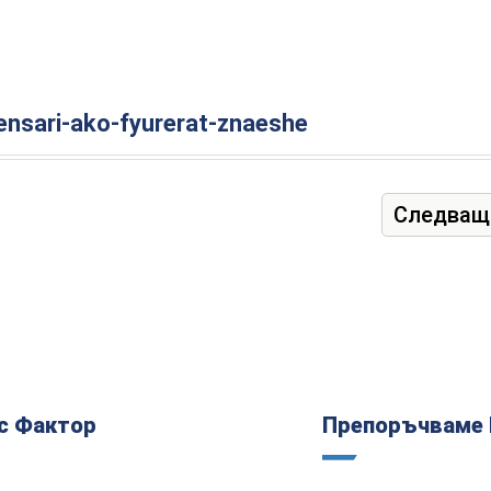
uensari-ako-fyurerat-znaeshe
Следващ
с Фактор
Препоръчваме 