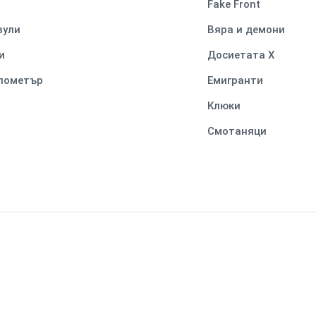
Fake Front
вули
Вяра и демони
и
Досиетата Х
илометър
Емигранти
Клюки
Смотаняци