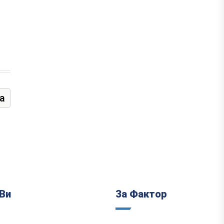
а
Ви
За Фактор