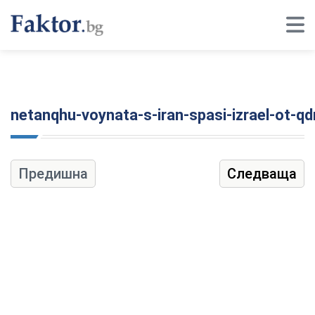
netanqhu-voynata-s-iran-spasi-izrael-ot-qd
Предишна
Следваща