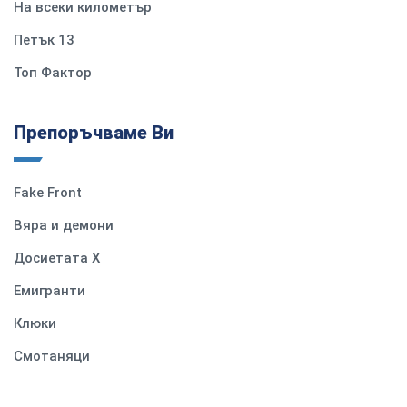
На всеки километър
Петък 13
Топ Фактор
Препоръчваме Ви
Fake Front
Вяра и демони
Досиетата Х
Емигранти
Клюки
Смотаняци