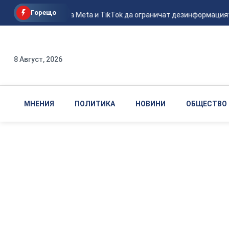
Горещо
ЕС призова Meta и TikTok да ограничат дезинформацията
8 Август, 2026
МНЕНИЯ
ПОЛИТИКА
НОВИНИ
ОБЩЕСТВО