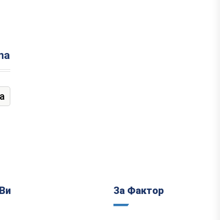
na
а
Ви
За Фактор