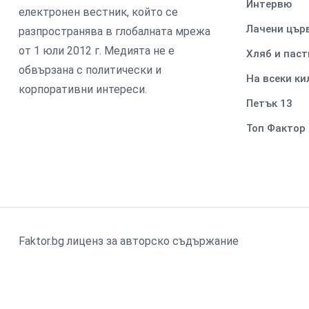
Интервю
електронен вестник, който се
Лачени цър
разпространява в глобалната мрежа
от 1 юли 2012 г. Медията не е
Хляб и паст
обвързана с политически и
На всеки к
корпоративни интереси.
Петък 13
Топ Фактор
Faktor.bg лиценз за авторско съдържание