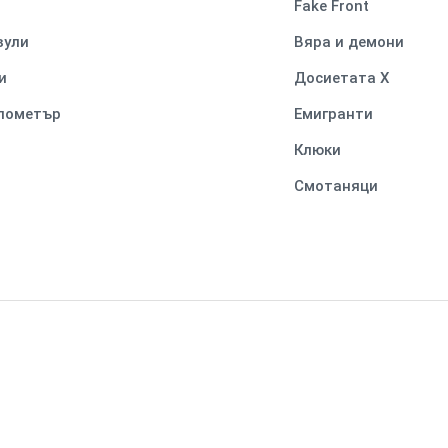
Fake Front
вули
Вяра и демони
и
Досиетата Х
илометър
Емигранти
Клюки
Смотаняци