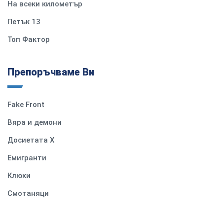
На всеки километър
Петък 13
Топ Фактор
Препоръчваме Ви
Fake Front
Вяра и демони
Досиетата Х
Емигранти
Клюки
Смотаняци