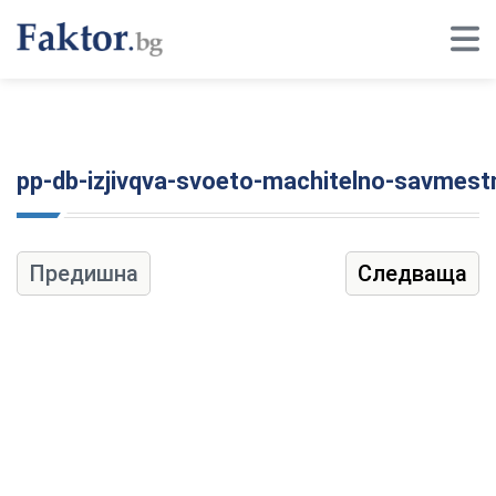
pp-db-izjivqva-svoeto-machitelno-savmes
Предишна
Следваща