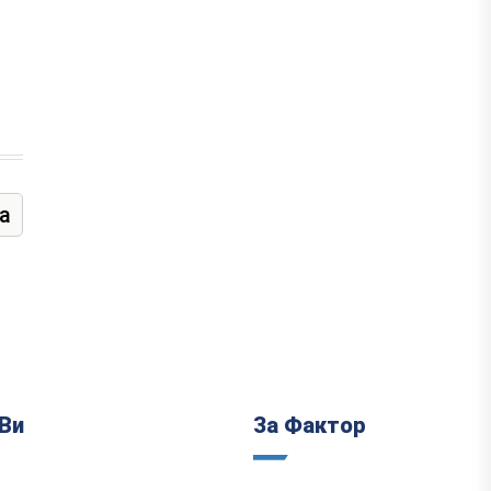
а
Ви
За Фактор