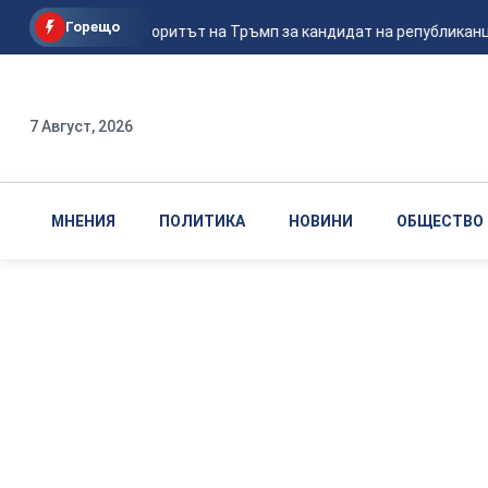
Горещо
Ванс е фаворитът на Тръмп за кандидат на републиканцит
7 Август, 2026
МНЕНИЯ
ПОЛИТИКА
НОВИНИ
ОБЩЕСТВО