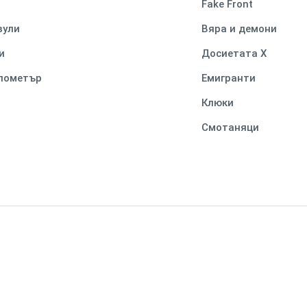
Fake Front
вули
Вяра и демони
и
Досиетата Х
илометър
Емигранти
Клюки
Смотаняци