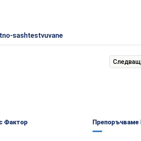
stno-sashtestvuvane
Следващ
с Фактор
Препоръчваме 