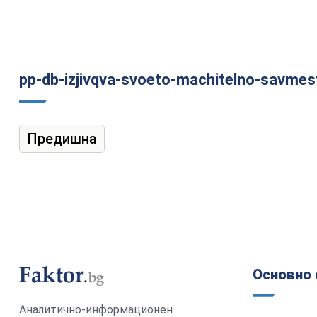
pp-db-izjivqva-svoeto-machitelno-savme
Предишна
Основно 
Аналитично-информационен