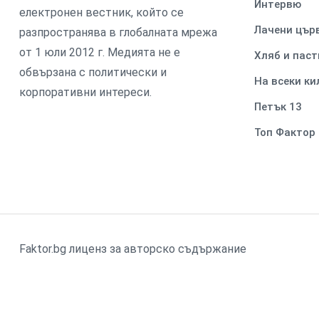
Интервю
електронен вестник, който се
Лачени цър
разпространява в глобалната мрежа
от 1 юли 2012 г. Медията не е
Хляб и паст
обвързана с политически и
На всеки к
корпоративни интереси.
Петък 13
Топ Фактор
Faktor.bg лиценз за авторско съдържание