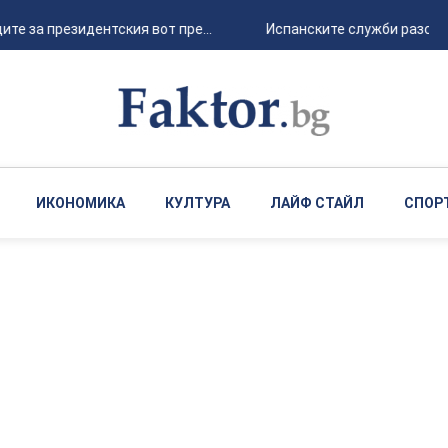
е за президентския вот пре...
Испанските служби разслед
ИКОНОМИКА
КУЛТУРА
ЛАЙФ СТАЙЛ
СПОР