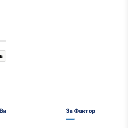
а
Ви
За Фактор