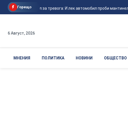
Горещо
Нов сигнал за тревога: И лек автомобил проби мантинел
6 Август, 2026
МНЕНИЯ
ПОЛИТИКА
НОВИНИ
ОБЩЕСТВО