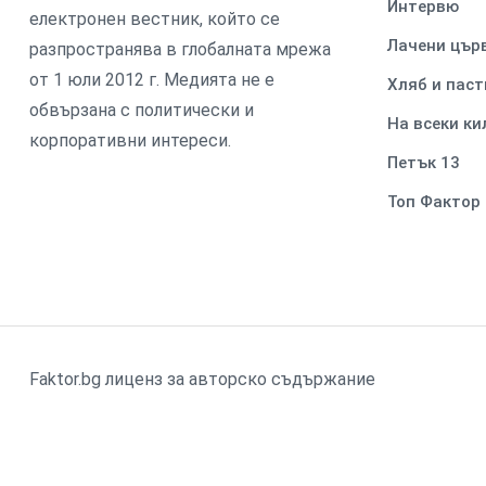
Интервю
електронен вестник, който се
Лачени цър
разпространява в глобалната мрежа
от 1 юли 2012 г. Медията не е
Хляб и паст
обвързана с политически и
На всеки к
корпоративни интереси.
Петък 13
Топ Фактор
Faktor.bg лиценз за авторско съдържание