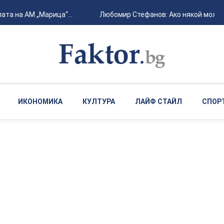
ата на АМ „Марица“...
Любомир Стефанов: Ако някой може д
ИКОНОМИКА
КУЛТУРА
ЛАЙФ СТАЙЛ
СПОР