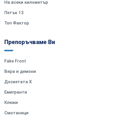
На всеки километър
Петък 13
Топ Фактор
Препоръчваме Ви
Fake Front
Вяра и демони
Досиетата Х
Емигранти
Клюки
Смотаняци