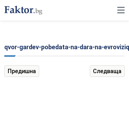
qvor-gardev-pobedata-na-dara-na-evrovizi
Предишна
Следваща