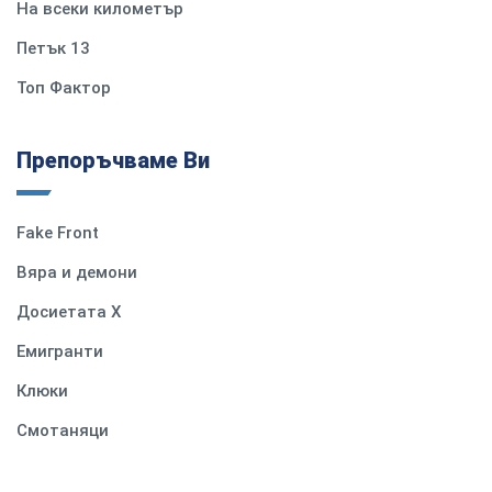
На всеки километър
Петък 13
Топ Фактор
Препоръчваме Ви
Fake Front
Вяра и демони
Досиетата Х
Емигранти
Клюки
Смотаняци