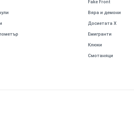
Fake Front
вули
Вяра и демони
и
Досиетата Х
илометър
Емигранти
Клюки
Смотаняци