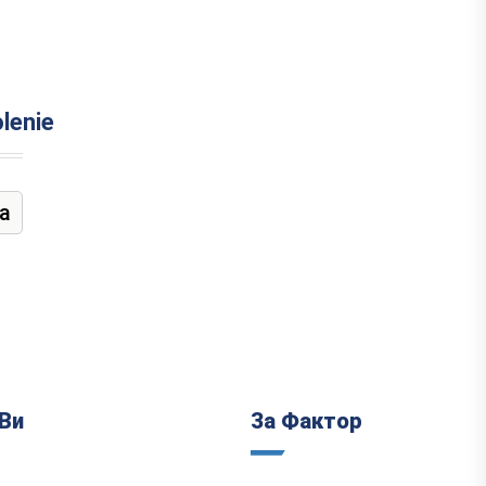
lenie
а
Ви
За Фактор