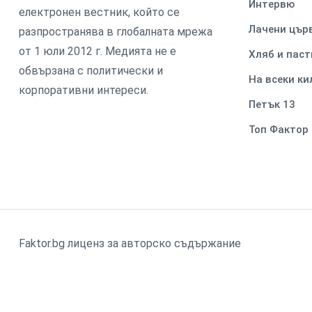
Интервю
електронен вестник, който се
Лачени цър
разпространява в глобалната мрежа
от 1 юли 2012 г. Медията не е
Хляб и паст
обвързана с политически и
На всеки к
корпоративни интереси.
Петък 13
Топ Фактор
Faktor.bg лиценз за авторско съдържание