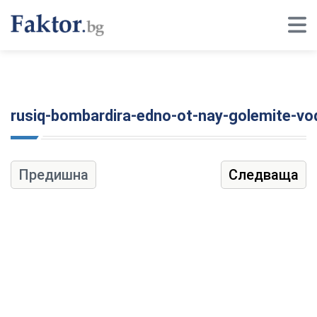
rusiq-bombardira-edno-ot-nay-golemite-vod
Предишна
Следваща