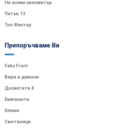
На всеки километър
Петък 13
Топ Фактор
Препоръчваме Ви
Fake Front
Вяра и демони
Досиетата Х
Емигранти
Клюки
Смотаняци