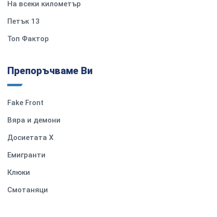
На всеки километър
Петък 13
Топ Фактор
Препоръчваме Ви
Fake Front
Вяра и демони
Досиетата Х
Емигранти
Клюки
Смотаняци