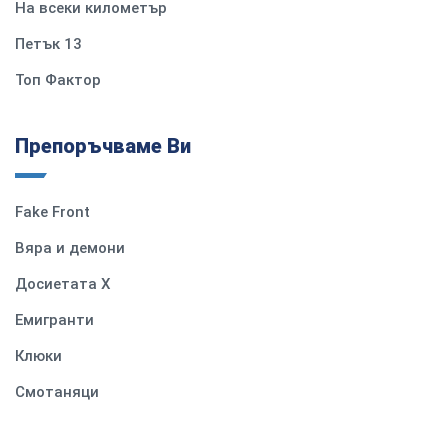
На всеки километър
Петък 13
Топ Фактор
Препоръчваме Ви
Fake Front
Вяра и демони
Досиетата Х
Емигранти
Клюки
Смотаняци