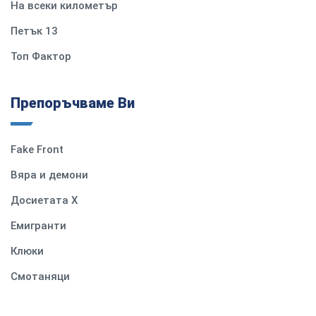
На всеки километър
Петък 13
Топ Фактор
Препоръчваме Ви
Fake Front
Вяра и демони
Досиетата Х
Емигранти
Клюки
Смотаняци