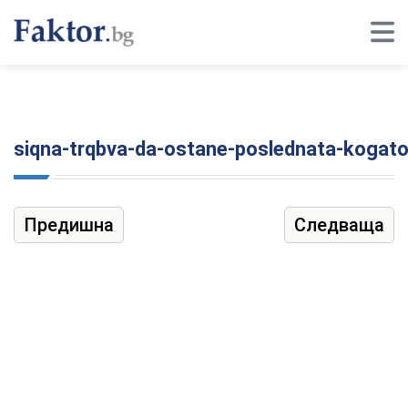
siqna-trqbva-da-ostane-poslednata-kogat
Предишна
Следваща