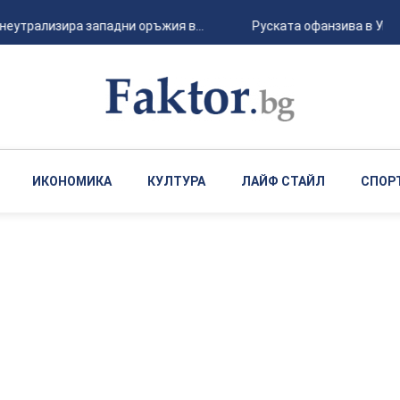
еутрализира западни оръжия в...
Руската офанзива в Укра
ИКОНОМИКА
КУЛТУРА
ЛАЙФ СТАЙЛ
СПОР