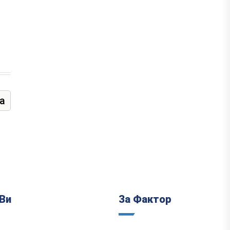
а
Ви
За Фактор