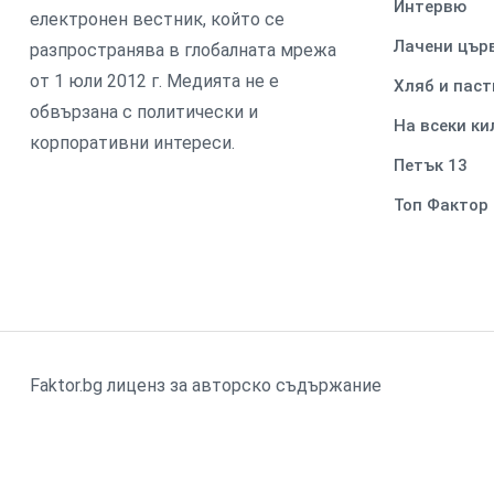
Интервю
електронен вестник, който се
Лачени цър
разпространява в глобалната мрежа
от 1 юли 2012 г. Медията не е
Хляб и паст
обвързана с политически и
На всеки к
корпоративни интереси.
Петък 13
Топ Фактор
Faktor.bg лиценз за авторско съдържание