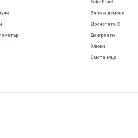
Fake Front
вули
Вяра и демони
и
Досиетата Х
илометър
Емигранти
Клюки
Смотаняци