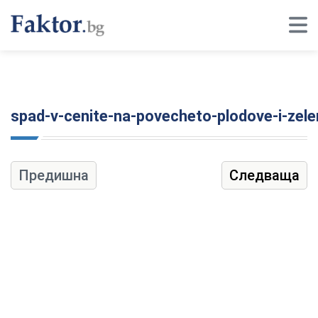
spad-v-cenite-na-povecheto-plodove-i-zele
Предишна
Следваща