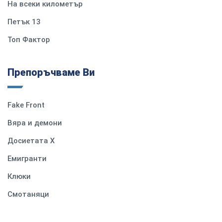
На всеки километър
Петък 13
Топ Фактор
Препоръчваме Ви
Fake Front
Вяра и демони
Досиетата Х
Емигранти
Клюки
Смотаняци