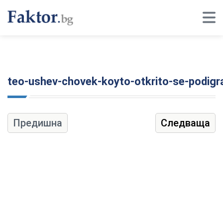
teo-ushev-chovek-koyto-otkrito-se-podigr
Предишна
Следваща