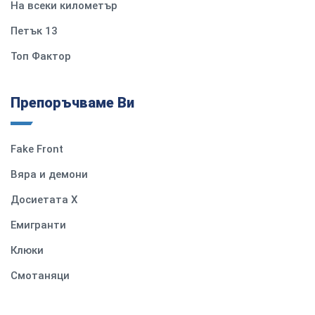
На всеки километър
Петък 13
Топ Фактор
Препоръчваме Ви
Fake Front
Вяра и демони
Досиетата Х
Емигранти
Клюки
Смотаняци