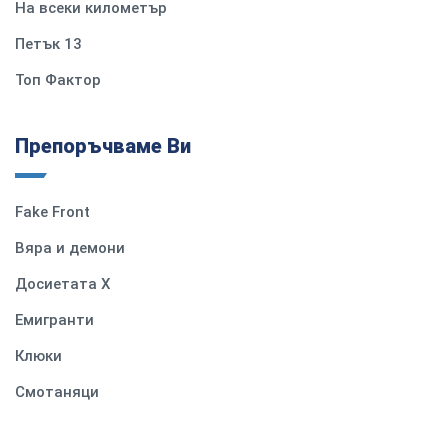
На всеки километър
Петък 13
Топ Фактор
Препоръчваме Ви
Fake Front
Вяра и демони
Досиетата Х
Емигранти
Клюки
Смотаняци