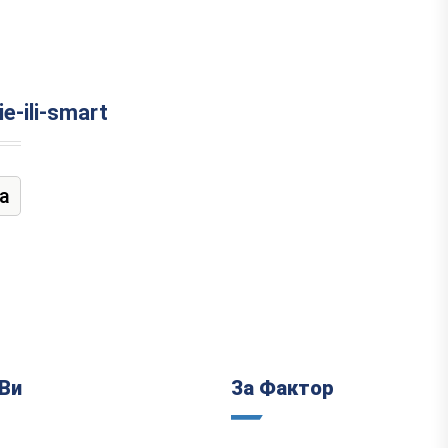
e-ili-smart
а
Ви
За Фактор