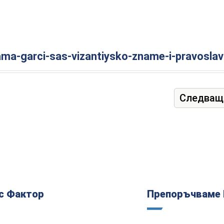
ama-garci-sas-vizantiysko-zname-i-pravoslavi
Следващ
с Фактор
Препоръчваме 