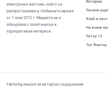
Интервю
електронен вестник, който се
Лачени цър
разпространява в глобалната мрежа
от 1 юли 2012 г. Медията не е
Хляб и паст
обвързана с политически и
На всеки к
корпоративни интереси.
Петък 13
Топ Фактор
Faktor.bg лиценз за авторско съдържание