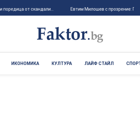
 поредица от скандали...
Евтим Милошев с прозрение: Пост
ИКОНОМИКА
КУЛТУРА
ЛАЙФ СТАЙЛ
СПОР