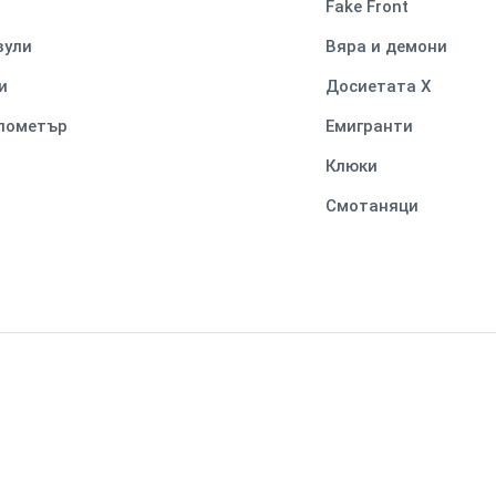
Fake Front
вули
Вяра и демони
и
Досиетата Х
илометър
Емигранти
Клюки
Смотаняци