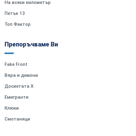
На всеки километър
Петък 13
Топ Фактор
Препоръчваме Ви
Fake Front
Вяра и демони
Досиетата Х
Емигранти
Клюки
Смотаняци