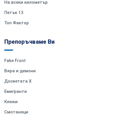
На всеки километър
Петък 13
Топ Фактор
Препоръчваме Ви
Fake Front
Вяра и демони
Досиетата Х
Емигранти
Клюки
Смотаняци