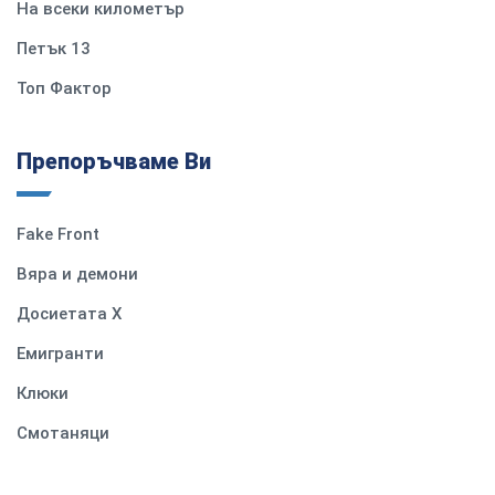
На всеки километър
Петък 13
Топ Фактор
Препоръчваме Ви
Fake Front
Вяра и демони
Досиетата Х
Емигранти
Клюки
Смотаняци