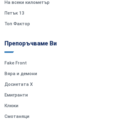
На всеки километър
Петък 13
Топ Фактор
Препоръчваме Ви
Fake Front
Вяра и демони
Досиетата Х
Емигранти
Клюки
Смотаняци