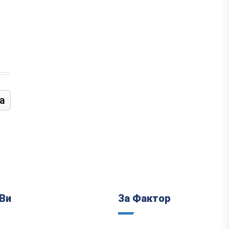
а
Ви
За Фактор