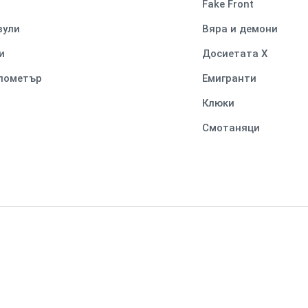
Fake Front
вули
Вяра и демони
и
Досиетата Х
илометър
Емигранти
Клюки
Смотаняци