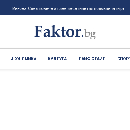
Ивкова: След повече от две десетилетия половинчати рефор
ИКОНОМИКА
КУЛТУРА
ЛАЙФ СТАЙЛ
СПОР