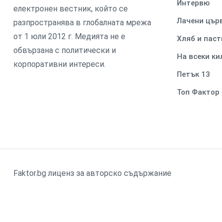
Интервю
електронен вестник, който се
Лачени цър
разпространява в глобалната мрежа
от 1 юли 2012 г. Медията не е
Хляб и паст
обвързана с политически и
На всеки к
корпоративни интереси.
Петък 13
Топ Фактор
Faktor.bg лиценз за авторско съдържание