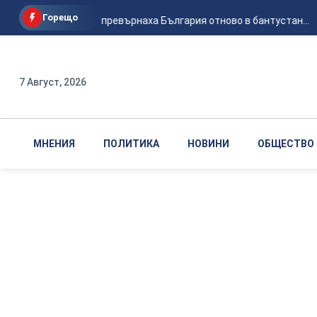
Горещо
С "Боташ" превърнаха България отново в бантустан...
7 Август, 2026
МНЕНИЯ
ПОЛИТИКА
НОВИНИ
ОБЩЕСТВО