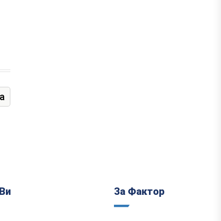
а
Ви
За Фактор