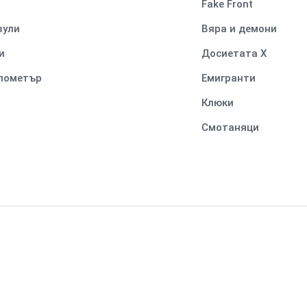
Fake Front
вули
Вяра и демони
и
Досиетата Х
илометър
Емигранти
Клюки
Смотаняци