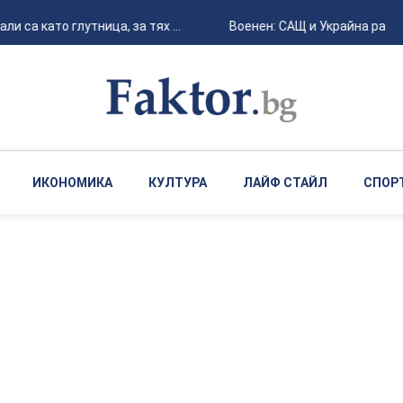
 са като глутница, за тях ...
Военен: САЩ и Украйна работ
ИКОНОМИКА
КУЛТУРА
ЛАЙФ СТАЙЛ
СПОР