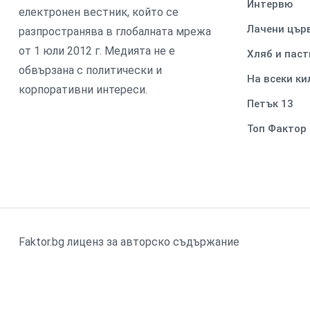
Интервю
електронен вестник, който се
Лачени цър
разпространява в глобалната мрежа
от 1 юли 2012 г. Медията не е
Хляб и паст
обвързана с политически и
На всеки к
корпоративни интереси.
Петък 13
Топ Фактор
Faktor.bg лиценз за авторско съдържание