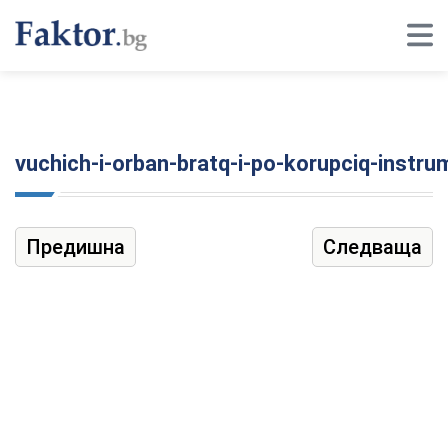
vuchich-i-orban-bratq-i-po-korupciq-instrum
Предишна
Следваща