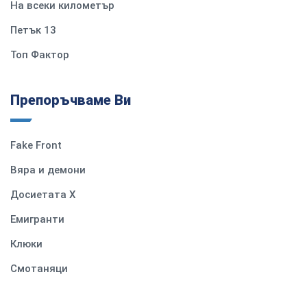
На всеки километър
Петък 13
Топ Фактор
Препоръчваме Ви
Fake Front
Вяра и демони
Досиетата Х
Емигранти
Клюки
Смотаняци