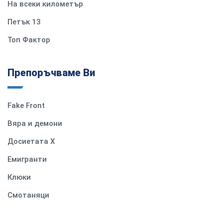
На всеки километър
Петък 13
Топ Фактор
Препоръчваме Ви
Fake Front
Вяра и демони
Досиетата Х
Емигранти
Клюки
Смотаняци