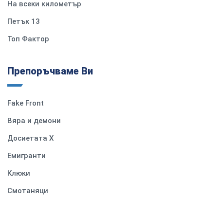
На всеки километър
Петък 13
Топ Фактор
Препоръчваме Ви
Fake Front
Вяра и демони
Досиетата Х
Емигранти
Клюки
Смотаняци