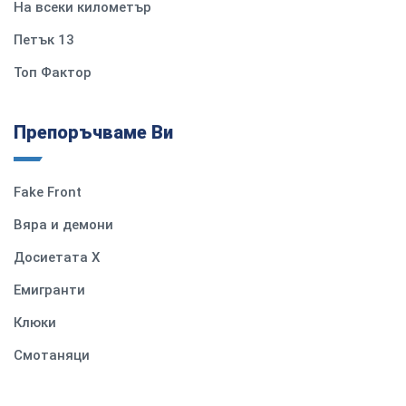
На всеки километър
Петък 13
Топ Фактор
Препоръчваме Ви
Fake Front
Вяра и демони
Досиетата Х
Емигранти
Клюки
Смотаняци